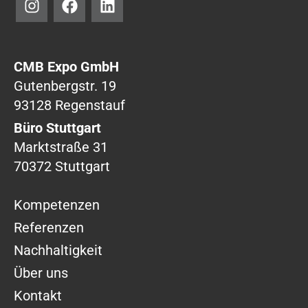
n
a
i
s
c
n
t
e
k
a
b
e
CMB Expo GmbH
g
o
d
Gutenbergstr. 19
r
o
i
93128 Regenstauf
a
k
n
m
Büro Stuttgart
Marktstraße 31
70372 Stuttgart
Kompetenzen
Referenzen
Nachhaltigkeit
Über uns
Kontakt